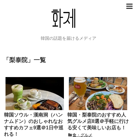
韓国の話題を届けるメディア
「
梨泰院
」
一覧
韓国ソウル・漢南洞（ハン
韓国・梨泰院のおすすめ人
ナムドン）のおしゃれなお
気グルメ店8選＠手軽に行け
すすめカフェ9選＠1日中巡
る安くて美味しいお店も！
れる！
食・グルメ