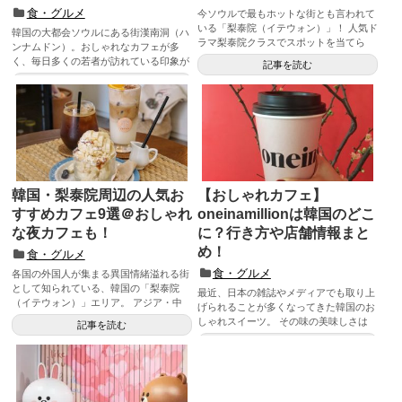
食・グルメ
今ソウルで最もホットな街とも言われて
いる「梨泰院（イテウォン）」！ 人気ド
韓国の大都会ソウルにある街漢南洞（ハ
ラマ梨泰院クラスでスポットを当てら
ンナムドン）。おしゃれなカフェが多
れ...
く、毎日多くの若者が訪れている印象が
記事を読む
あります。 ...
記事を読む
韓国・梨泰院周辺の人気お
【おしゃれカフェ】
すすめカフェ9選＠おしゃれ
oneinamillionは韓国のどこ
な夜カフェも！
に？行き方や店舗情報まと
め！
食・グルメ
食・グルメ
各国の外国人が集まる異国情緒溢れる街
として知られている、韓国の「梨泰院
最近、日本の雑誌やメディアでも取り上
（イテウォン）」エリア。 アジア・中
げられることが多くなってきた韓国のお
東・...
しゃれスイーツ。 その味の美味しさは
記事を読む
も...
記事を読む