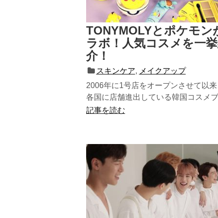
TONYMOLYとポケモン
ラボ！人気コスメを一挙
介！
スキンケア
,
メイクアップ
2006年に1号店をオープンさせて以
各国に店舗進出している韓国コスメ
TONYMOLY(トニーモリー)。自然由...
記事を読む