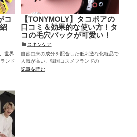
がコ
【TONYMOLY】タコポアの
紹
口コミ＆効果的な使い方！タ
コの毛穴パックが可愛い！
スキンケア
来、世界
自然由来の成分を配合した低刺激な化粧品で
ブランド
人気が高い、韓国コスメブランドの
TONYMOLY。世界15ヶ国に店舗を展開し...
記事を読む