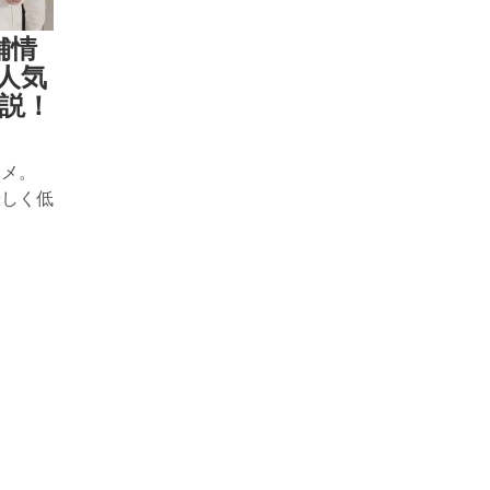
舗情
人気
説！
スメ。
優しく低