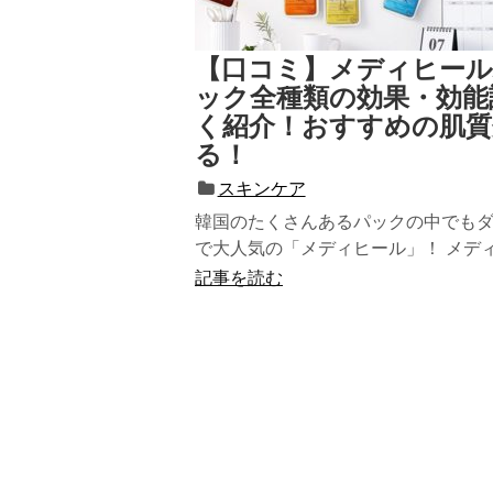
【口コミ】メディヒー
ック全種類の効果・効能
く紹介！おすすめの肌質
る！
スキンケア
韓国のたくさんあるパックの中でも
で大人気の「メディヒール」！ メデ
ルのシートマスクは安くて効果が...
記事を読む