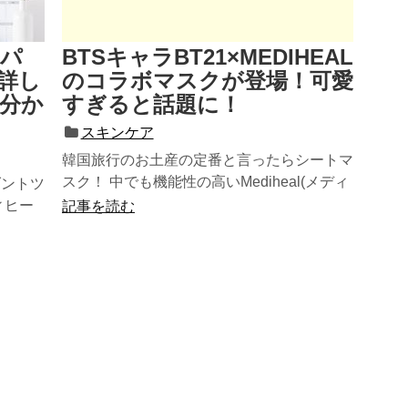
ルパ
BTSキャラBT21×MEDIHEAL
詳し
のコラボマスクが登場！可愛
分か
すぎると話題に！
スキンケア
韓国旅行のお土産の定番と言ったらシートマ
スク！ 中でも機能性の高いMediheal(メディ
ダントツ
ヒール)は大人気のブ...
ィヒー
記事を読む