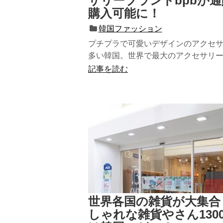
サリーブランドbpbが
購入可能に！
韓国ファッション
プチプラで可愛いデザインのアクセ
多い韓国。世界で最大のアクセサリ
があるくらい、韓国のアクセサリー
記事を読む
す。...
世界各国の雑貨が大集合
しゃれな雑貨やさん130