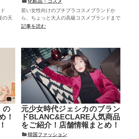
化粧品・コスメ
ンド
若い女性向けのプチプラコスメブランドか
島産の天
ら、ちょっと大人の高級コスメブランドまで
多くが揃っている韓国コスメ！ 日...
記事を読む
）の
元少女時代ジェシカのブラン
め！
ドBLANC&ECLARE人気商品
！
をご紹介！店舗情報まとめ！
韓国ファッション