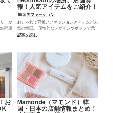
通販で
neonmoonの場所、店舗情
報！人気アイテムをご紹介！
韓国ファッション
サリーが
おしゃれで可愛いファッションアイテムが人
ー卸問屋
気の韓国。 個性的なデザインやポップで元
は有名で
気なイメージのあるスタイルは1...
記事を読む
！お
Mamonde（マモンド）韓
0Ｋ
国・日本の店舗情報まとめ！