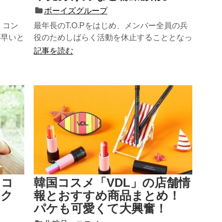
ボーイズグループ
 コン
最年長のT.O.Pをはじめ、メンバー全員の兵
が早いと
役のためしばらく活動を休止することとなっ
ているBIGBANG。 彼...
記事を読む
とコ
韓国コスメ「VDL」の店舗情
ック
報とおすすめ商品まとめ！
パケも可愛くて大興奮！