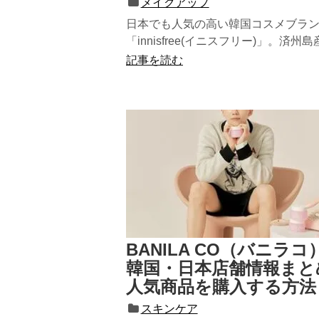
メイクアップ
日本でも人気の高い韓国コスメブラ
「innisfree(イニスフリー)」。済州
然素材にこだわったスキンケア...
記事を読む
BANILA CO（バニラコ
韓国・日本店舗情報まと
人気商品を購入する方法
スキンケア