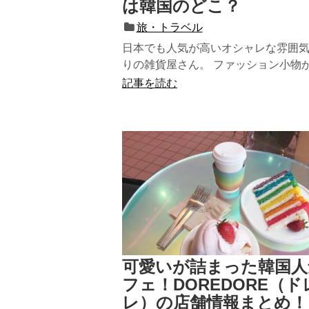
は韓国のどこ？
旅・トラベル
日本でも人気が高いオシャレな雰囲
りの雑貨屋さん。 ファッション小物
ンテリア、キッチン、バスアイテ...
記事を読む
可愛いが詰まった韓国人
フェ！DOREDORE（ド
レ）の店舗情報まとめ！