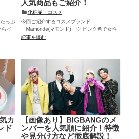
人気商品もご紹介！
化粧品・コスメ
気たっぷ
今回ご紹介するコスメブランド
からイ
「Mamonde(マモンド)」♡ ピンク色で女性
らしさを感じられるパケやコスメが大...
記事を読む
気カ
【画像あり】BIGBANGのメ
レド
ンバーを人気順に紹介！特徴
や見分け方など徹底解説！