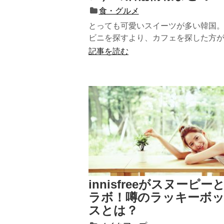
食・グルメ
とっても可愛いスイーツが多い韓国。
ビニを探すより、カフェを探した方
言われるくらい、韓国ではカフェ...
記事を読む
innisfreeがスヌーピー
ラボ！噂のラッキーボ
スとは？