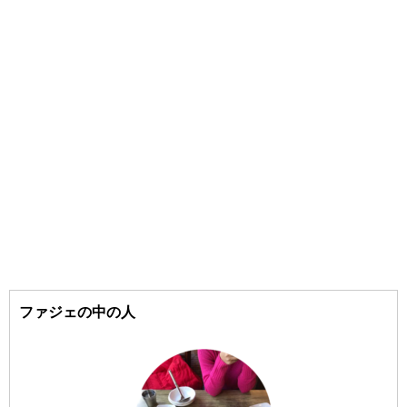
#KLAVUU/（クラビュー）
#東大門（トンデムン）
#CLIO/（クリオ）
#狎鴎亭（アックジョン）
#goodal/（グーダル）
#COSRX/（コスアールエックス）
#聖水洞（ソンスドン）
#江南（カンナム）
#SOME BY MI/（サムバイミー）
#梨泰院（イテウォン）
#the SAEM/（ザセム）
#16brand/（シックスティーンブランド）
#汝矣島（ヨイド）
#Shionle/（ションリ）
#弘大（ホンデ）
#3CE/（スリーシーイー）
ファジェの中の人
#Sulwhasoo/（ソルファス）
#梨大（イデ）
#延南洞（ヨンナムドン）
#CNP/（チャアンドパク）