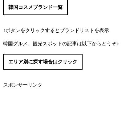
韓国コスメブランド一覧
↑ボタンをクリックするとブランドリストを表示
#IOPE/（アイオペ）
韓国グルメ、観光スポットの記事は以下からどうぞ♪
#I’M MEME/（アイムミミ）
#Abib/（アビブ）
エリア別に探す場合はクリック
#AMUSE/（アミューズ）
#It’s skin/（イッツスキン）
#innisfree/（イニスフリー）
スポンサーリンク
#eSpoir/（エスポア）
#ソウル
#ETUDE/（エチュード）
#明洞（ミョンドン）
#APIEU/（オピュ）
#O HUI/（オフィ）
#仁寺洞（インサドン）
#三清洞（サムチョンドン）