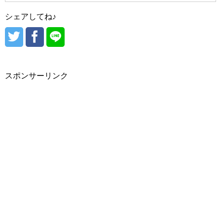
#hince/（ヒンス）
シェアしてね♪
#晋州（チンジュ）
#VDL/（ブイディーエル）
#heimish/（ヘイミッシュ）
#hBEIGE CHUU/（ベージュチュー）
#光州（クァンジュ）
#hera（ヘラ）
#peripera/（ぺリペラ）
スポンサーリンク
#Holika Holika/（ホリカホリカ）
#済州（チェジュ）
#西帰浦（ソギポ）
#魔女工場/（マニョファクトリー）
#Mamonde/（マモンド）
#MERZY/（マーシー・マジ）
#MISSHA/（ミシャ）
#moonshot/（ムーンショット）
#大田（テジョン）
#MEDIHEAL/（メディヒール）
#全州（チョンジュ）
#meloMELI/（メロメリ）