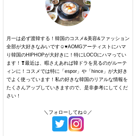
#dasique/（デイジーク）
#仁川（インチョン）
#too cool for school/（トゥークールフォースクール）
#23yearsold/（トゥエンティスリーイヤーズオールド）
#TONY MOLY/（トニーモリー）
月一は必ず渡韓する！韓国のコスメ&美容&ファッション
#Dr.Jart+/（ドクタージャルト）
全部が大好きなみいです☺♥AOMGアーティストにハマ
#釜山（プサン）
り韓国のHIPHOPが大好きに！特にLOCOにハマってい
ます！❣最近は、暇さえあれば韓ドラを見るのがルーテ
#西面（ソミョン）
#NACIFIC/（ナシフィック）
ィンに！コスメでは特に「espor」や「hince」が大好き
#NATURE REPUBLIC/（ネイチャーリパブリック）
#南浦洞（ナンポドン）
でよく使っています！私の好きな韓国のリアルな情報を
#NEOGEN/（ネオゼン）
たくさんアップしていきますので、是非参考にしてくだ
#海雲台（ヘウンデ）
さい！
#Huxley/（ハクスリー）
＼フォローしてね☺／
#大邱（テグ）
#BANILA CO/（バニラコ）
#Peach C/（ピーチシー）
#東城路（トンソンロ）