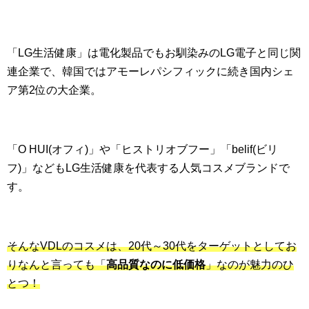
「LG生活健康」は電化製品でもお馴染みのLG電子と同じ関
連企業で、韓国ではアモーレパシフィックに続き国内シェ
ア第2位の大企業。
「O HUI(オフィ)」や「ヒストリオブフー」「belif(ビリ
フ)」などもLG生活健康を代表する人気コスメブランドで
す。
そんなVDLのコスメは、20代～30代をターゲットとしてお
りなんと言っても「
高品質なのに低価格
」なのが魅力のひ
とつ！