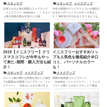
スキンケア
スキンケア
,
メイクアップ
日本でも大人気の韓国コスメブランド
今年も韓国のクリスマスコフレが発売さ
「イニスフリー（innisfree）」！ チェジ
れるホリデーシーズンがやって来まし
ュ島の自然の恵みを活かした確...
た！ 毎年女の子の心をくすぐるような、
韓...
記事を読む
記事を読む
2019【イニスフリー】クリ
イニスフリーおすすめリッ
スマスコフレが今年もやっ
プ＆人気色を徹底紹介＠口
て来た♪期間・購入方法も紹
コミ、パーソナルカラー
介！
も！
スキンケア
,
メイクアップ
メイクアップ
チェジュ島の豊かな自然を活かした成分
韓国の自然派コスメブランド
でお馴染みの韓国コスメブランド『イニ
「Innisfree（イニスフリー）」！ イニス
スフリー』。 日本人にも大人気ですよ
フリーと聞くとやはりスキンケア商品
ね...
が...
記事を読む
記事を読む