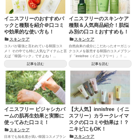
イニスフリーのおすすめパ
イニスフリーのスキンケア
ックと種類を紹介＠口コミ
種類＆人気商品紹介！肌悩
や効果的な使い方も！
み別の口コミおすすめも！
スキンケア
スキンケア
コスパが最強と言われている韓国コス
自然由来の成分にこだわったオーガニッ
メ！ その中でも特に人気なアイテムと言
クコスメを販売する韓国のコスメブラン
えば「韓国パック」ですよね！ ...
ド「innisfree（イニスフリー）」！ ...
記事を読む
記事を読む
イニスフリー ビジャシカバ
【大人気】innisfree（イニ
ームの肌再生効果と実際に
スフリー）カラークレイマ
使ってみた口コミ！
スクの口コミや効果は！？
ニキビにもOK！
スキンケア
スキンケア
日本でも知名度が高い韓国コスメブラン