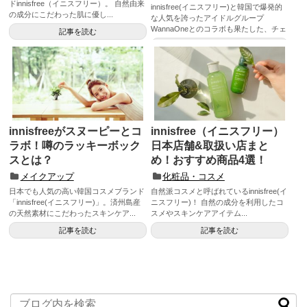
ドinnisfree（イニスフリー）。 自然由来
innisfree(イニスフリー)と韓国で爆発的
の成分にこだわった肌に優し...
な人気を誇ったアイドルグループ
WannaOneとのコラボも果たした、チェ
記事を読む
ジュ火山泥パ...
記事を読む
innisfreeがスヌーピーとコ
innisfree（イニスフリー）
ラボ！噂のラッキーボック
日本店舗&取扱い店まと
スとは？
め！おすすめ商品4選！
メイクアップ
化粧品・コスメ
日本でも人気の高い韓国コスメブランド
自然派コスメと呼ばれているinnisfree(イ
「innisfree(イニスフリー)」。済州島産
ニスフリー)！ 自然の成分を利用したコ
の天然素材にこだわったスキンケア...
スメやスキンケアアイテム...
記事を読む
記事を読む