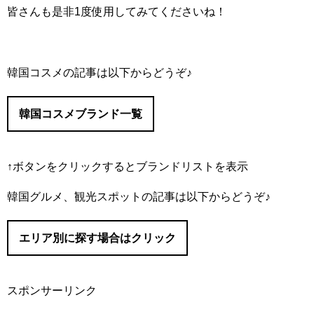
皆さんも是非1度使用してみてくださいね！
韓国コスメの記事は以下からどうぞ♪
韓国コスメブランド一覧
↑ボタンをクリックするとブランドリストを表示
#IOPE/（アイオペ）
韓国グルメ、観光スポットの記事は以下からどうぞ♪
#I’M MEME/（アイムミミ）
#Abib/（アビブ）
エリア別に探す場合はクリック
#AMUSE/（アミューズ）
#It’s skin/（イッツスキン）
#innisfree/（イニスフリー）
スポンサーリンク
#eSpoir/（エスポア）
#ソウル