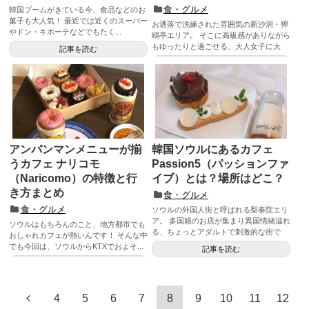
食・グルメ
韓国ブームがきている今、食品などのお
菓子も大人気！ 最近では近くのスーパー
お洒落で洗練された雰囲気の新沙洞・狎
やドン・キホーテなどでもたく...
鴎亭エリア。 そこに高級感がありながら
もゆったりと過ごせる、大人女子に大
記事を読む
人...
記事を読む
アンパンマンメニューが揃
韓国ソウルにあるカフェ
うカフェ ナリコモ
Passion5（パッションファ
（Naricomo）の特徴と行
イブ）とは？場所はどこ？
き方まとめ
食・グルメ
食・グルメ
ソウルの外国人街と呼ばれる梨泰院エリ
ア。 多国籍のお店が集まり異国情緒溢れ
ソウルはもちろんのこと、地方都市でも
る、ちょっとアダルトで刺激的な街で
おしゃれカフェが熱いんです！ そんな中
す。 ...
でも今回は、ソウルからKTXでおよそ...
記事を読む
記事を読む
4
5
6
7
8
9
10
11
12