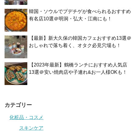
韓国・ソウルでプデチゲが食べられるおすすめ
有名店10選＠明洞・弘大・江南にも！
【最新】新大久保の韓国カフェおすすめ13選＠
おしゃれで落ち着く、オタク必見穴場も！
【2023年最新】鶴橋ランチにおすすめ人気店
13選＠安い焼肉店や子連れ&お一人様OKも！
カテゴリー
化粧品・コスメ
スキンケア