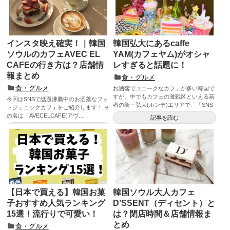
インスタ映え確実！｜韓国
韓国弘大にあるcaffe
ソウルのカフェAVEC EL
YAM(カフェヤム)がオシャ
CAFEの行き方は？店舗情
レすぎると話題に！
報まとめ
食・グルメ
食・グルメ
お洒落でユニークなカフェが多い韓国で
すが、中でもカフェの激戦区といえる若
今回はSNSで話題沸騰中のお洒落なフォ
者の街・弘大(ホンデ)エリアで、「SNS
トジェニックカフェをご紹介します！ そ
映えならココ...
の名は「AVECELCAFE(アヴ...
記事を読む
記事を読む
【日本で買える】韓国お菓
韓国ソウル大人カフェ
子おすすめ人気ランキング
D’SSENT（ディセント）と
15選！流行りで可愛い！
は？閉店時間＆店舗情報ま
とめ
食・グルメ