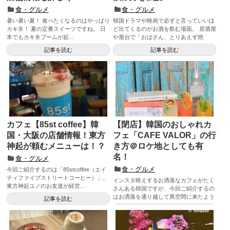
食・グルメ
食・グルメ
暑い暑い夏！ 食べたくなるのはやっぱり
韓国ドラマや映画で必ずと言っていいほ
カキ氷！ 夏の定番スイーツですね。 日
ど出てくるのがお酒を飲む場面。 居酒屋
本でもカキ氷ブームが起...
や屋台で「おばさん、とりあえず焼
酎！...
記事を読む
記事を読む
カフェ【85st coffee】韓
【閉店】韓国のおしゃれカ
国・大阪の店舗情報！東方
フェ「CAFE VALOR」の行
神起が頼むメニューは！？
き方＠ロケ地としても有
名！
食・グルメ
食・グルメ
今回ご紹介するのは「85stcoffee（エイ
ティファイブストリートコーヒー）」。
インスタ映えするお洒落なカフェがたく
東方神起ユノのお友達が経営...
さんある韓国ですが、今回ご紹介するの
はお洒落を通り越して異空間に来たよう
記事を読む
な雰囲気を楽しめ...
記事を読む