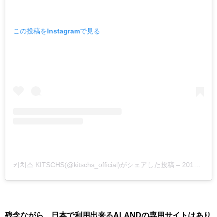
この投稿をInstagramで見る
키치스 KITSCHS(@kitschs_official)がシェアした投稿
–
2019年 5月月18日午後11時22分PDT
残念ながら、日本で利用出来るALANDの専用サイトはあり