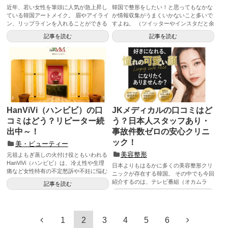
近年、若い女性を筆頭に人気が急上昇し
韓国で整形をしたい！と思ってもなかな
ている韓国アートメイク。 眉やアイライ
か情報収集がうまくいかないこと多いで
ン、リップラインを入れることができる
すよね。 （ツイッターやインスタだと余
というも...
計な情報...
記事を読む
記事を読む
HanViVi（ハンビビ）の口
JKメディカルの口コミはど
コミはどう？リピーター続
う？日本人スタッフあり・
出中～！
事故件数ゼロの安心クリニ
ック！
美・ビューティー
美容整形
元祖よもぎ蒸しの火付け役ともいわれる
HanViVi（ハンビビ）は、冷え性や生理
日本よりもはるかに多くの美容整形クリ
痛など女性特有の不定愁訴や不妊に悩む
ニックが存在する韓国。 その中でも今回
女性たちから高い支...
紹介するのは、テレビ番組（オカムラ
記事を読む
調...
記事を読む
1
2
3
4
5
6