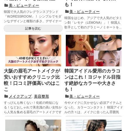
も！
美・ビューティー
美・ビューティー
韓国で大人気のフレグランスブランド
「W.DRESSROOM」！ シンプルでモダ
韓国をはじめ、アジアで大人気のビタミ
ンなデザインと種類の多さ、デザイナー
ン剤「レモナ（LEMONA）」！ 韓国人
がこ...
歌手として初のグラミーノミネートを...
記事を読む
記事を読む
大阪の眉毛アートメイクが
韓国アイドル愛用のカラコ
安いおすすめクリニック比
ンはこれ！ヨジャドル目指
較！口コミ評価高いのはこ
す絶妙なカラーや大きさ
こ
も！
メイクアップ
,
美容整形
美・ビューティー
すっぴんも怖くない！化粧の時短にな
今やメイクに欠かせない必須アイテムと
る！などおしゃれで美意識の高い女性か
なった、カラーコンタクト！ 韓国アイド
ら人気を集める眉毛のアートメイクです
ルの方々は、メイクに合ったん雰囲気
が、大阪でもアート...
の...
記事を読む
記事を読む