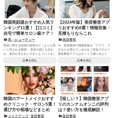
韓国美顔器おすすめ人気ラ
【2024年版】美容整形アプ
ンキング11選！【口コミ】
リおすすめ8選！情報収集・
自宅で簡単サロン級ケア！
見積もりならこれ
美・ビューティー
美容整形
美容に関する知識や技術がどこよりも高
今、美容整形の情報収集は「アプリ」で
いと評される韓国。 美容大国とも言わ
する人が増えているのをご存知ですか？
れ、毎日お手入れしやすいようにスキン
美容整形アプリはネットで調べるより
ケ...
も...
記事を読む
記事を読む
韓国のアートメイクおすす
【怪しい？】韓国整形アプ
めクリニック・サロン5選！
リのカンナムオンニの評判
選び方や相場などまとめ
は？使い方を徹底解説！
メイクアップ
,
美容整形
美容整形