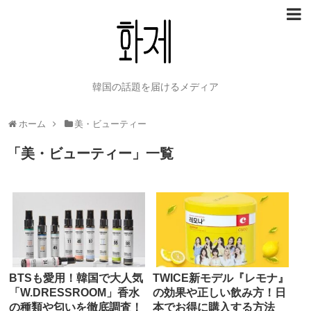
韓国の話題を届けるメディア
ホーム
美・ビューティー
「
美・ビューティー
」
一覧
BTSも愛用！韓国で大人気
TWICE新モデル『レモナ』
「W.DRESSROOM」香水
の効果や正しい飲み方！日
の種類や匂いを徹底調査！
本でお得に購入する方法