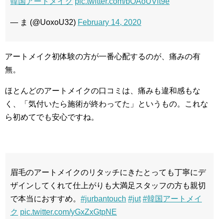
韓国アートメイク
pic.twitter.com/bOAoUVlt9e
— ま (@UoxoU32)
February 14, 2020
アートメイク初体験の方が一番心配するのが、痛みの有
無。
ほとんどのアートメイクの口コミは、痛みも違和感もな
く、「気付いたら施術が終わってた」というもの。これな
ら初めてでも安心ですね。
眉毛のアートメイクのリタッチにきたとっても丁寧にデ
ザインしてくれて仕上がりも大満足スタッフの方も親切
で本当におすすめ。
#jurbantouch
#jut
#韓国アートメイ
ク
pic.twitter.com/yGxZxGtpNE