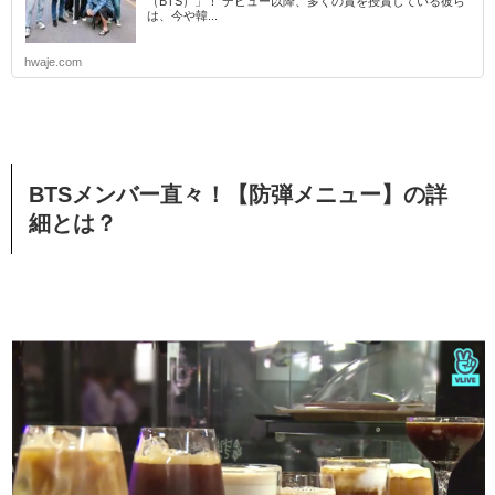
（BTS）」！ デビュー以降、多くの賞を授賞している彼ら
は、今や韓...
hwaje.com
BTSメンバー直々！【防弾メニュー】の詳
細とは？