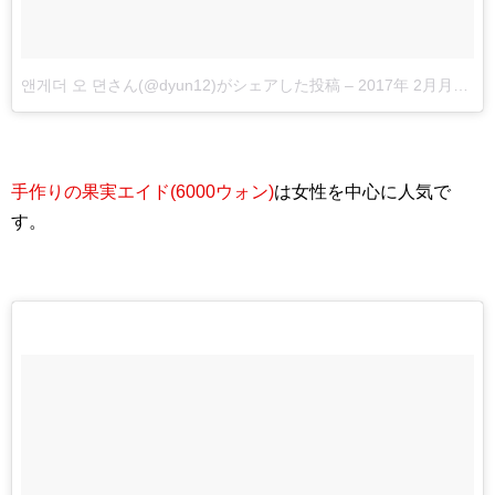
앤게더 오 뎐さん(@dyun12)がシェアした投稿
–
2017年 2月月14日午前4時32分PST
手作りの果実エイド(6000ウォン)
は女性を中心に人気で
す。