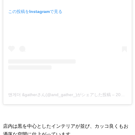
この投稿をInstagramで見る
앤게더 &gatherさん(@and_gather_)がシェアした投稿
–
2019年 4月月1日午後4時55分PDT
店内は黒を中心としたインテリアが並び、カッコ良くもお
洒落な空間に仕上がっています。