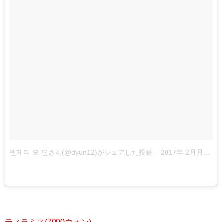
앤게더 오 뎐さん(@dyun12)がシェアした投稿
–
2017年 2月月13日午前6時44分PST
ティラミス(7000ウォン)