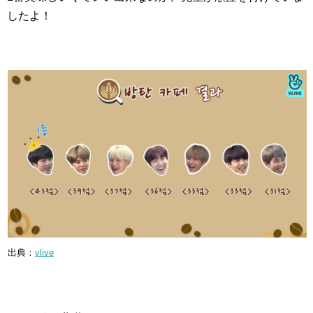
したよ！
出典：
vlive