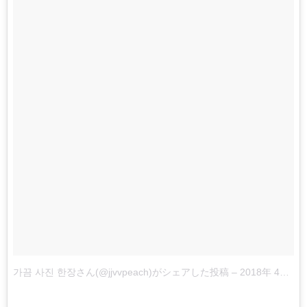
가끔 사진 한장さん(@jjvvpeach)がシェアした投稿
–
2018年 4月月15日午前7時26分PDT