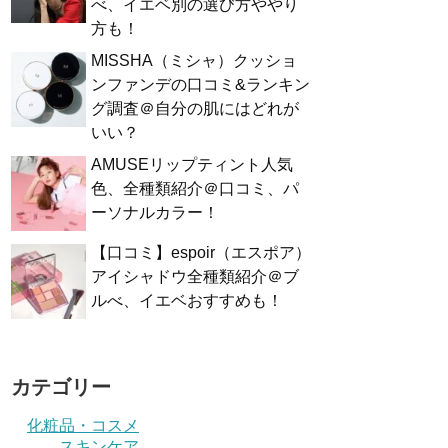
べ、イエベ別の選び方ややり
方も！
MISSHA（ミシャ）クッショ
ンファンデの口コミ&ランキン
グ調査＠自分の肌にはどれが
いい？
AMUSEリップティント人気
色、全種類紹介＠口コミ、パ
ーソナルカラー！
【口コミ】espoir（エスポア）
アイシャドウ全種類紹介＠ブ
ルべ、イエベおすすめも！
カテゴリー
化粧品・コスメ
スキンケア