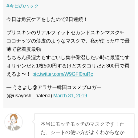
#今日のパック
今日は角質ケアをしたので2日連続！
ブリスキンのリアルフィットセカンドスキンマスク✨
ココナッツの薄皮のようなマスクで、私が使った中で最
薄で密着度最強
もちろん保湿力もすごいし集中保湿したい時に最適です
オリヤンだと1枚500円するけどスタコリだと300円で買
えるよ〜！
pic.twitter.com/W9GFf0ruRc
— うさよし@アラサー韓国コスメブロガー
(@usayoshi_hatena)
March 31, 2019
本当にモッチモッチのマスクです！た
だ、シートの使い方がよくわからなか