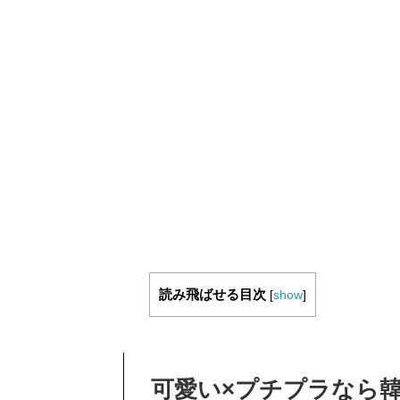
読み飛ばせる目次
[
show
]
可愛い×プチプラなら