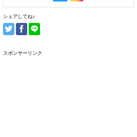
#東城路（トンソンロ）
#hince/（ヒンス）
シェアしてね♪
#晋州（チンジュ）
#VDL/（ブイディーエル）
#heimish/（ヘイミッシュ）
#hBEIGE CHUU/（ベージュチュー）
#光州（クァンジュ）
#hera（ヘラ）
#peripera/（ぺリペラ）
スポンサーリンク
#Holika Holika/（ホリカホリカ）
#済州（チェジュ）
#西帰浦（ソギポ）
#魔女工場/（マニョファクトリー）
#Mamonde/（マモンド）
#MERZY/（マーシー・マジ）
#MISSHA/（ミシャ）
#moonshot/（ムーンショット）
#大田（テジョン）
#MEDIHEAL/（メディヒール）