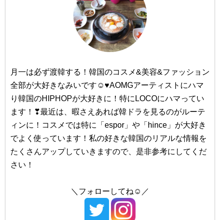
#CNP/（チャアンドパク）
#dasique/（デイジーク）
#仁川（インチョン）
#too cool for school/（トゥークールフォースクール）
#23yearsold/（トゥエンティスリーイヤーズオールド）
#TONY MOLY/（トニーモリー）
月一は必ず渡韓する！韓国のコスメ&美容&ファッション
#Dr.Jart+/（ドクタージャルト）
全部が大好きなみいです☺♥AOMGアーティストにハマ
#釜山（プサン）
り韓国のHIPHOPが大好きに！特にLOCOにハマってい
ます！❣最近は、暇さえあれば韓ドラを見るのがルーテ
#西面（ソミョン）
#NACIFIC/（ナシフィック）
ィンに！コスメでは特に「espor」や「hince」が大好き
#NATURE REPUBLIC/（ネイチャーリパブリック）
#南浦洞（ナンポドン）
でよく使っています！私の好きな韓国のリアルな情報を
#NEOGEN/（ネオゼン）
たくさんアップしていきますので、是非参考にしてくだ
#海雲台（ヘウンデ）
さい！
#Huxley/（ハクスリー）
＼フォローしてね☺／
#大邱（テグ）
#BANILA CO/（バニラコ）
#Peach C/（ピーチシー）