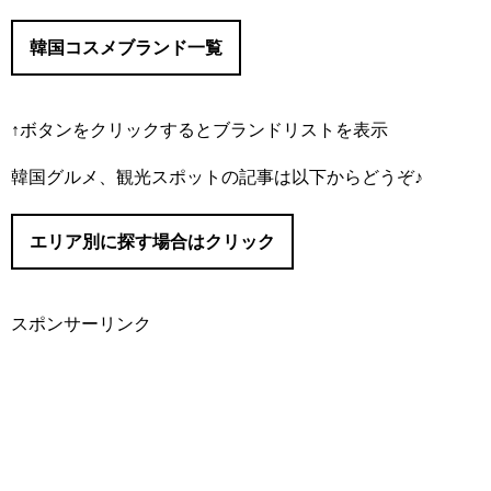
韓国コスメブランド一覧
↑ボタンをクリックするとブランドリストを表示
#IOPE/（アイオペ）
韓国グルメ、観光スポットの記事は以下からどうぞ♪
#I’M MEME/（アイムミミ）
#Abib/（アビブ）
エリア別に探す場合はクリック
#AMUSE/（アミューズ）
#It’s skin/（イッツスキン）
#innisfree/（イニスフリー）
スポンサーリンク
#eSpoir/（エスポア）
#ソウル
#ETUDE/（エチュード）
#明洞（ミョンドン）
#APIEU/（オピュ）
#O HUI/（オフィ）
#仁寺洞（インサドン）