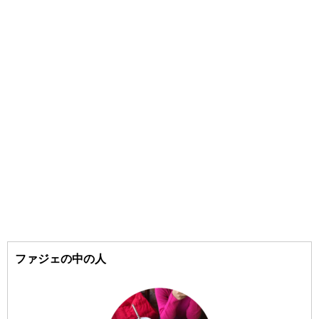
#三清洞（サムチョンドン）
#KLAVUU/（クラビュー）
#東大門（トンデムン）
#CLIO/（クリオ）
#狎鴎亭（アックジョン）
#goodal/（グーダル）
#COSRX/（コスアールエックス）
#聖水洞（ソンスドン）
#江南（カンナム）
#SOME BY MI/（サムバイミー）
#梨泰院（イテウォン）
#the SAEM/（ザセム）
#16brand/（シックスティーンブランド）
#汝矣島（ヨイド）
#Shionle/（ションリ）
#弘大（ホンデ）
#3CE/（スリーシーイー）
ファジェの中の人
#Sulwhasoo/（ソルファス）
#梨大（イデ）
#延南洞（ヨンナムドン）