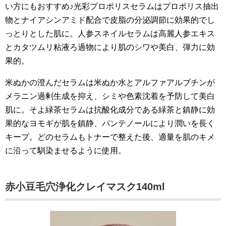
い方にもおすすめ♪光彩プロポリスセラムはプロポリス抽出
物とナイアシンアミド配合で皮脂の分泌調節に効果的でし
っとりとした肌に。人参スネイルセラムは高麗人参エキス
とカタツムリ粘液ろ過物により肌のシワや美白、弾力に効
果的。
米ぬかの澄んだセラムは米ぬか水とアルファアルブチンが
メラニン過剰生成を抑え、シミや色素沈着を予防して美白
肌に。そよ緑茶セラムは抗酸化成分である緑茶と鎮静に効
果的なヨモギが肌を鎮静、パンテノールにより潤いを長く
キープ。どのセラムもトナーで整えた後、適量を肌のキメ
に沿って馴染ませるように使用。
赤小豆毛穴浄化クレイマスク140ml