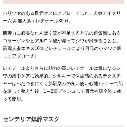
ハリツヤのある目元ケアにアプローチした、人参アイクリ
ーム:高麗人参＋レチナール30ml。
肌弾力に必要なたんぱく質が不足すると肌の角質層にある
コラーゲンやヒアルロン酸が減ってシワが出来ることも。
高麗人参エキス10％とレチナールにより目元の小ジワに優
しくアプローチ!
レチノールよりさらに効力の高いレチナールは気になるシ
ワの集中ケアに効果的。シルキーで保湿感のあるテクスチ
ャーはべたつきにくく肌馴染みの良い使い心地♪トナーで肌
を優しく整えた後、1～2回プッシュして目元や顔全体に塗
って使用。
センテリア鎮静マスク