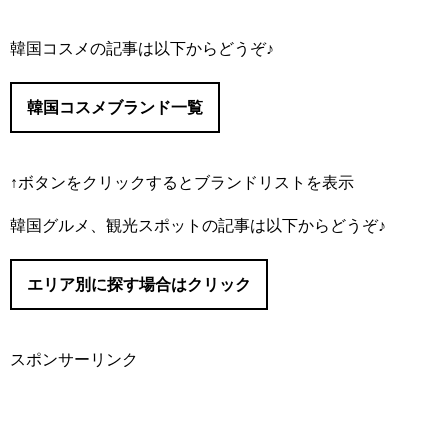
韓国コスメの記事は以下からどうぞ♪
韓国コスメブランド一覧
↑ボタンをクリックするとブランドリストを表示
#IOPE/（アイオペ）
韓国グルメ、観光スポットの記事は以下からどうぞ♪
#I’M MEME/（アイムミミ）
#Abib/（アビブ）
エリア別に探す場合はクリック
#AMUSE/（アミューズ）
#It’s skin/（イッツスキン）
#innisfree/（イニスフリー）
スポンサーリンク
#eSpoir/（エスポア）
#ソウル
#ETUDE/（エチュード）
#明洞（ミョンドン）
#APIEU/（オピュ）