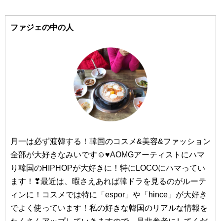
#Shionle/（ションリ）
#弘大（ホンデ）
#3CE/（スリーシーイー）
ファジェの中の人
#Sulwhasoo/（ソルファス）
#梨大（イデ）
#延南洞（ヨンナムドン）
#CNP/（チャアンドパク）
#dasique/（デイジーク）
#仁川（インチョン）
#too cool for school/（トゥークールフォースクール）
#23yearsold/（トゥエンティスリーイヤーズオールド）
#TONY MOLY/（トニーモリー）
月一は必ず渡韓する！韓国のコスメ&美容&ファッション
#Dr.Jart+/（ドクタージャルト）
全部が大好きなみいです☺♥AOMGアーティストにハマ
#釜山（プサン）
り韓国のHIPHOPが大好きに！特にLOCOにハマってい
ます！❣最近は、暇さえあれば韓ドラを見るのがルーテ
#西面（ソミョン）
#NACIFIC/（ナシフィック）
ィンに！コスメでは特に「espor」や「hince」が大好き
#NATURE REPUBLIC/（ネイチャーリパブリック）
#南浦洞（ナンポドン）
でよく使っています！私の好きな韓国のリアルな情報を
#NEOGEN/（ネオゼン）