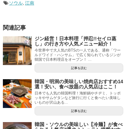
ソウル
,
江南
関連記事
ジン経営！日本料理「押忍!!セイロ蒸
し」の行き方や人気メニュー紹介！
今世界中で大人気のBTSの一人である、通称「ワー
ルドワイド・ハンサム」で広く知られているジンが
韓国で日本料理店をオープン！ ...
記事を読む
韓国・明洞の美味しい焼肉店おすすめ14
選！安い、食べ放題の人気店はここ！
日本でも人気の韓国料理！海鮮鍋やチヂミ、トッポ
ッキやサムゲタンなど旅行に行くと食べたい美味し
いものが沢山ある...
記事を読む
韓国・ソウルの美味しい【冷麺】が食べ