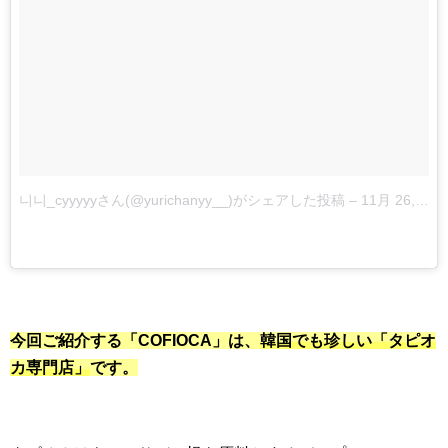
니니_cyyyyyさん(@yurichanyy__)がシェアした投稿
–
11月 26, 2017 at 10:25午後 PST
今回ご紹介する「COFIOCA」は、
韓国でも珍しい「タピオ
カ専門店」
です。