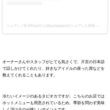
ジェアン | 잰 Officialさん(@parkjaejan)がシェアした投稿
–
2017
オーナーさんやスタッフがとても気さくで、片言の日本語
で話しかけてくれたり、好きなアイドルの座った席などを
教えてくれることもあります。
冷たいイメージのあるタピオカですが、こちらのお店では
ホットメニューも用意されているため、季節を問わず美味
しく頂けるのが嬉しいポイントです。