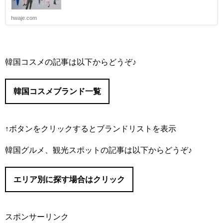
hwaje.com
韓国コスメの記事は以下からどうぞ♪
韓国コスメブランド一覧
↑ボタンをクリックするとブランドリストを表示
#IOPE/（アイオペ）
韓国グルメ、観光スポットの記事は以下からどうぞ♪
#I’M MEME/（アイムミミ）
#Abib/（アビブ）
エリア別に探す場合はクリック
#AMUSE/（アミューズ）
#It’s skin/（イッツスキン）
#innisfree/（イニスフリー）
スポンサーリンク