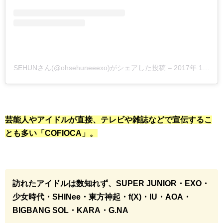
SEHUNさん(@ohsehuneeexo)がシェアした投稿
–
2017年 1月月19日午後4時07分PST
芸能人やアイドルが直接、テレビや雑誌などで宣伝するこ
とも多い「COFIOCA」。
訪れたアイドルは数知れず、SUPER JUNIOR・EXO・
少女時代・SHINee・東方神起・f(X)・IU・AOA・
BIGBANG SOL・KARA・G.NA