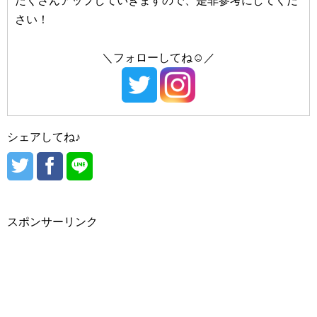
たくさんアップしていきますので、是非参考にしてくだ
#海雲台（ヘウンデ）
さい！
#Huxley/（ハクスリー）
＼フォローしてね☺／
#大邱（テグ）
#BANILA CO/（バニラコ）
#Peach C/（ピーチシー）
#東城路（トンソンロ）
#hince/（ヒンス）
シェアしてね♪
#晋州（チンジュ）
#VDL/（ブイディーエル）
#heimish/（ヘイミッシュ）
#hBEIGE CHUU/（ベージュチュー）
#光州（クァンジュ）
#hera（ヘラ）
#peripera/（ぺリペラ）
スポンサーリンク
#Holika Holika/（ホリカホリカ）
#済州（チェジュ）
#西帰浦（ソギポ）
#魔女工場/（マニョファクトリー）