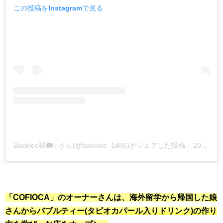
この投稿をInstagramで見る
Baekiee🧸🐘✨さん(@baekiee_1485)がシェアした投稿
–
2019年 5月月11日午後9時17分PDT
「COFIOCA」のオーナーさんは、海外留学から帰国した
娘
さんからバブルティー(タピオカパール入りドリンク)の作り