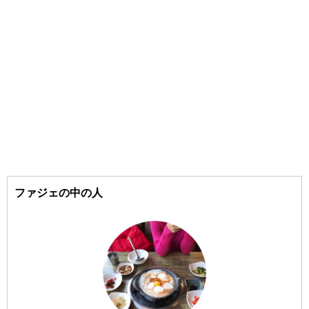
#狎鴎亭（アックジョン）
#goodal/（グーダル）
#COSRX/（コスアールエックス）
#聖水洞（ソンスドン）
#江南（カンナム）
#SOME BY MI/（サムバイミー）
#梨泰院（イテウォン）
#the SAEM/（ザセム）
#16brand/（シックスティーンブランド）
#汝矣島（ヨイド）
#Shionle/（ションリ）
#弘大（ホンデ）
#3CE/（スリーシーイー）
ファジェの中の人
#Sulwhasoo/（ソルファス）
#梨大（イデ）
#延南洞（ヨンナムドン）
#CNP/（チャアンドパク）
#dasique/（デイジーク）
#仁川（インチョン）
#too cool for school/（トゥークールフォースクール）