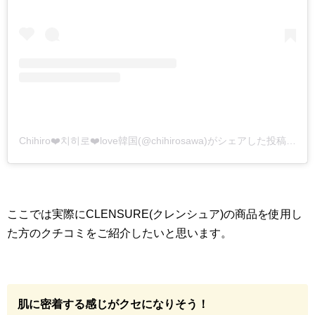
Chihiro❤️치히로❤️love韓国(@chihirosawa)がシェアした投稿
–
20
ここでは実際にCLENSURE(クレンシュア)の商品を使用し
た方のクチコミをご紹介したいと思います。
肌に密着する感じがクセになりそう！