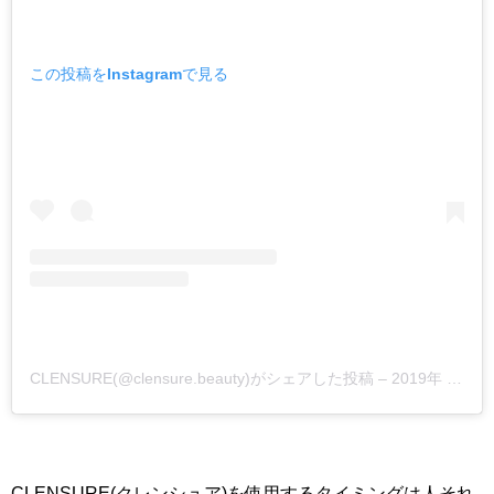
この投稿をInstagramで見る
CLENSURE(@clensure.beauty)がシェアした投稿
–
2019年 2月月13日午後3時29分PST
CLENSURE(クレンシュア)を使用するタイミングは人それ