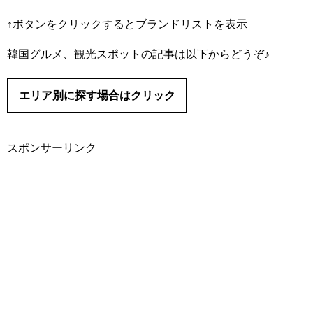
↑ボタンをクリックするとブランドリストを表示
#IOPE/（アイオペ）
韓国グルメ、観光スポットの記事は以下からどうぞ♪
#I’M MEME/（アイムミミ）
#Abib/（アビブ）
エリア別に探す場合はクリック
#AMUSE/（アミューズ）
#It’s skin/（イッツスキン）
#innisfree/（イニスフリー）
スポンサーリンク
#eSpoir/（エスポア）
#ソウル
#ETUDE/（エチュード）
#明洞（ミョンドン）
#APIEU/（オピュ）
#O HUI/（オフィ）
#仁寺洞（インサドン）
#三清洞（サムチョンドン）
#KLAVUU/（クラビュー）
#東大門（トンデムン）
#CLIO/（クリオ）