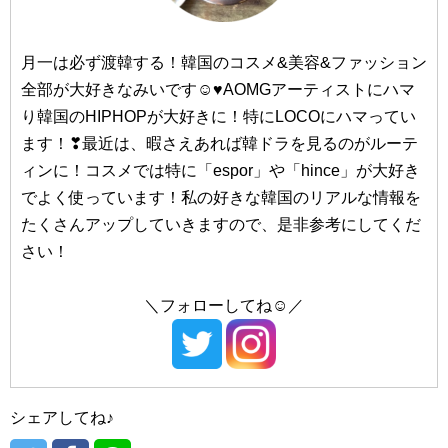
#23yearsold/（トゥエンティスリーイヤーズオールド）
#TONY MOLY/（トニーモリー）
月一は必ず渡韓する！韓国のコスメ&美容&ファッション
#Dr.Jart+/（ドクタージャルト）
全部が大好きなみいです☺♥AOMGアーティストにハマ
#釜山（プサン）
り韓国のHIPHOPが大好きに！特にLOCOにハマってい
ます！❣最近は、暇さえあれば韓ドラを見るのがルーテ
#西面（ソミョン）
#NACIFIC/（ナシフィック）
ィンに！コスメでは特に「espor」や「hince」が大好き
#NATURE REPUBLIC/（ネイチャーリパブリック）
#南浦洞（ナンポドン）
でよく使っています！私の好きな韓国のリアルな情報を
#NEOGEN/（ネオゼン）
たくさんアップしていきますので、是非参考にしてくだ
#海雲台（ヘウンデ）
さい！
#Huxley/（ハクスリー）
＼フォローしてね☺／
#大邱（テグ）
#BANILA CO/（バニラコ）
#Peach C/（ピーチシー）
#東城路（トンソンロ）
#hince/（ヒンス）
シェアしてね♪
#晋州（チンジュ）
#VDL/（ブイディーエル）