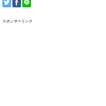
#heimish/（ヘイミッシュ）
#hBEIGE CHUU/（ベージュチュー）
#光州（クァンジュ）
#hera（ヘラ）
#peripera/（ぺリペラ）
スポンサーリンク
#Holika Holika/（ホリカホリカ）
#済州（チェジュ）
#西帰浦（ソギポ）
#魔女工場/（マニョファクトリー）
#Mamonde/（マモンド）
#MERZY/（マーシー・マジ）
#MISSHA/（ミシャ）
#moonshot/（ムーンショット）
#大田（テジョン）
#MEDIHEAL/（メディヒール）
#全州（チョンジュ）
#meloMELI/（メロメリ）