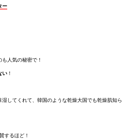
ター
のも人気の秘密で！
ない
！
保湿してくれて、韓国のような乾燥大国でも乾燥肌知ら
絶賛するほど！