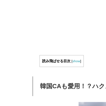
読み飛ばせる目次
[
show
]
韓国CAも愛用！？ハ