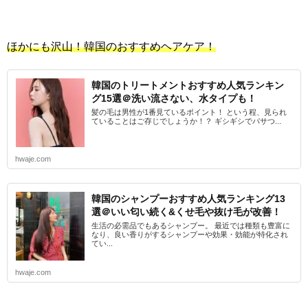
ほかにも沢山！韓国のおすすめヘアケア！
韓国のトリートメントおすすめ人気ランキン
グ15選＠洗い流さない、水タイプも！
髪の毛は男性が1番見ているポイント！ という程、見られ
ていることはご存じでしょうか！？ ギシギシでパサつ...
hwaje.com
韓国のシャンプーおすすめ人気ランキング13
選＠いい匂い続く&くせ毛や抜け毛が改善！
生活の必需品でもあるシャンプー。 最近では種類も豊富に
なり、良い香りがするシャンプーや効果・効能が特化され
てい...
hwaje.com