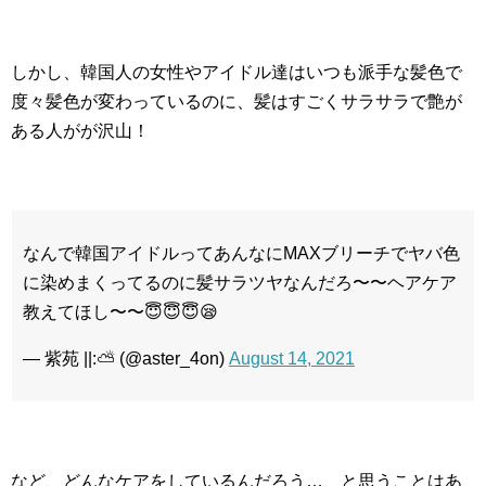
しかし、韓国人の女性やアイドル達はいつも派手な髪色で
度々髪色が変わっているのに、髪はすごくサラサラで艶が
ある人がが沢山！
なんで韓国アイドルってあんなにMAXブリーチでヤバ色
に染めまくってるのに髪サラツヤなんだろ〜〜ヘアケア
教えてほし〜〜😇😇😇😪
— 紫苑 ||:⛅ (@aster_4on)
August 14, 2021
など、どんなケアをしているんだろう…、と思うことはあ