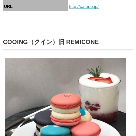
URL
http://cafeno.jp/
COOING（クイン）旧 REMICONE