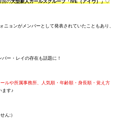
韓国の
大型新人ガールズグループ「IVE（アイヴ）」
♡
ォニョンがメンバーとして発表されていたこともあり、
！
ンバー・レイの存在も話題に！
フィールや所属事務所、人気順・年齢順・身長順・覚え方
います♪
せん:）