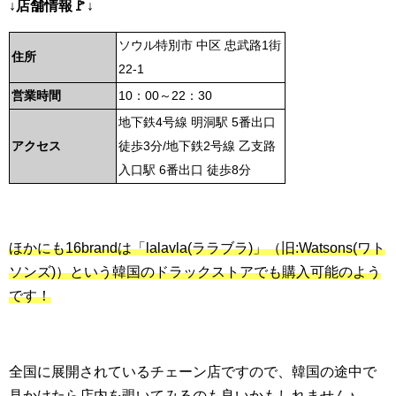
↓店舗情報🚩↓
ソウル特別市 中区 忠武路1街
住所
22-1
営業時間
10：00～22：30
地下鉄4号線 明洞駅 5番出口
アクセス
徒歩3分/地下鉄2号線 乙支路
入口駅 6番出口 徒歩8分
ほかにも16brandは「lalavla(ララブラ)」（旧:Watsons(ワト
ソンズ)）という韓国のドラックストアでも購入可能のよう
です！
全国に展開されているチェーン店ですので、韓国の途中で
見かけたら店内を覗いてみるのも良いかもしれません♪