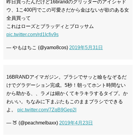
昨日買ったんだけど16brandのグリッターのアイシャド
ウ、1こ400円でこの可愛さだから金はないが欲のある女
全員買って
これはローズとブラッディとブロッサム
pic.twitter.com/rd1Icfiv9s
— やもはちこ (@yamo8cos)
2019年5月31日
16BRANDアイマガジン。ブラシでサッと瞼をなぞるだ
けでグラデーション完成。5秒！朝ってホント時間ない
から助かる、、ラメは細かくてキラキラするタイプ。か
わいい。ちなみに下まぶたもこのままブラシでできる
よ。
pic.twitter.com/7ZqB9Gep2l
— 🍑 (@peachmelbaxx)
2019年4月23日