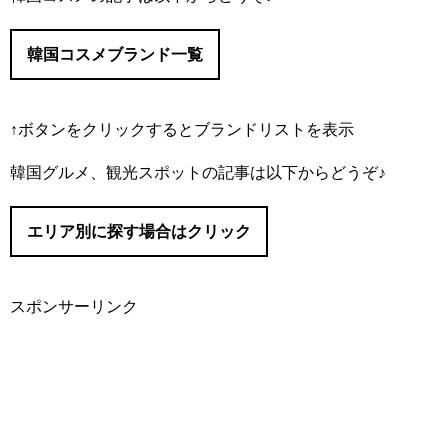
韓国コスメブランド一覧
↑ボタンをクリックするとブランドリストを表示
#IOPE/（アイオペ）
韓国グルメ、観光スポットの記事は以下からどうぞ♪
#I’M MEME/（アイムミミ）
#Abib/（アビブ）
エリア別に探す場合はクリック
#AMUSE/（アミューズ）
#It’s skin/（イッツスキン）
#innisfree/（イニスフリー）
スポンサーリンク
#eSpoir/（エスポア）
#ソウル
#ETUDE/（エチュード）
#明洞（ミョンドン）
#APIEU/（オピュ）
#O HUI/（オフィ）
#仁寺洞（インサドン）