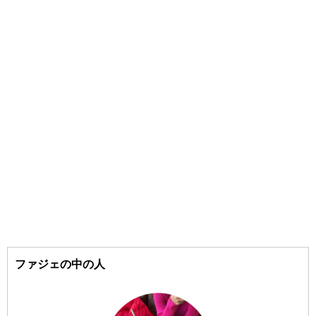
#三清洞（サムチョンドン）
#KLAVUU/（クラビュー）
#東大門（トンデムン）
#CLIO/（クリオ）
#狎鴎亭（アックジョン）
#goodal/（グーダル）
#COSRX/（コスアールエックス）
#聖水洞（ソンスドン）
#江南（カンナム）
#SOME BY MI/（サムバイミー）
#梨泰院（イテウォン）
#the SAEM/（ザセム）
#16brand/（シックスティーンブランド）
#汝矣島（ヨイド）
#Shionle/（ションリ）
#弘大（ホンデ）
#3CE/（スリーシーイー）
ファジェの中の人
#Sulwhasoo/（ソルファス）
#梨大（イデ）
#延南洞（ヨンナムドン）