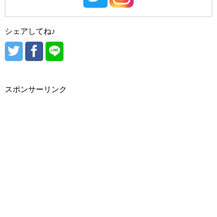
#Peach C/（ピーチシー）
#東城路（トンソンロ）
#hince/（ヒンス）
シェアしてね♪
#晋州（チンジュ）
#VDL/（ブイディーエル）
#heimish/（ヘイミッシュ）
#hBEIGE CHUU/（ベージュチュー）
#光州（クァンジュ）
#hera（ヘラ）
#peripera/（ぺリペラ）
スポンサーリンク
#Holika Holika/（ホリカホリカ）
#済州（チェジュ）
#西帰浦（ソギポ）
#魔女工場/（マニョファクトリー）
#Mamonde/（マモンド）
#MERZY/（マーシー・マジ）
#MISSHA/（ミシャ）
#moonshot/（ムーンショット）
#大田（テジョン）
#MEDIHEAL/（メディヒール）