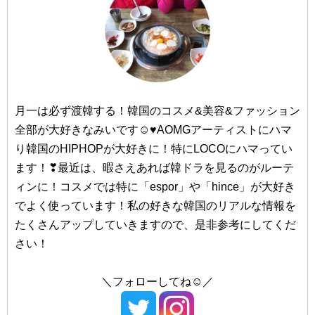
#CNP/（チャアンドパク）
#dasique/（デイジーク）
#仁川（インチョン）
#too cool for school/（トゥークールフォースクール）
#23yearsold/（トゥエンティスリーイヤーズオールド）
#TONY MOLY/（トニーモリー）
月一は必ず渡韓する！韓国のコスメ&美容&ファッション
#Dr.Jart+/（ドクタージャルト）
全部が大好きなみいです☺♥AOMGアーティストにハマ
#釜山（プサン）
り韓国のHIPHOPが大好きに！特にLOCOにハマってい
ます！❣最近は、暇さえあれば韓ドラを見るのがルーテ
#西面（ソミョン）
#NACIFIC/（ナシフィック）
ィンに！コスメでは特に「espor」や「hince」が大好き
#NATURE REPUBLIC/（ネイチャーリパブリック）
#南浦洞（ナンポドン）
でよく使っています！私の好きな韓国のリアルな情報を
#NEOGEN/（ネオゼン）
たくさんアップしていきますので、是非参考にしてくだ
#海雲台（ヘウンデ）
さい！
#Huxley/（ハクスリー）
＼フォローしてね☺／
#大邱（テグ）
#BANILA CO/（バニラコ）