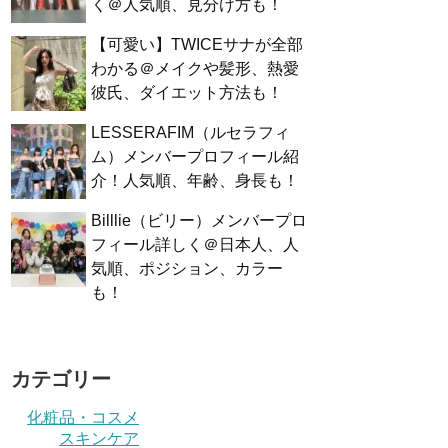
く＠人気順、見分け方も！
【可愛い】TWICEサナが全部
わかる＠メイクや髪形、熱愛
彼氏、ダイエット方法も！
LESSERAFIM（ルセラフィ
ム）メンバープロフィール紹
介！人気順、年齢、身長も！
Billlie（ビリー）メンバープロ
フィール詳しく＠日本人、人
気順、ポジション、カラー
も！
カテゴリー
化粧品・コスメ
スキンケア