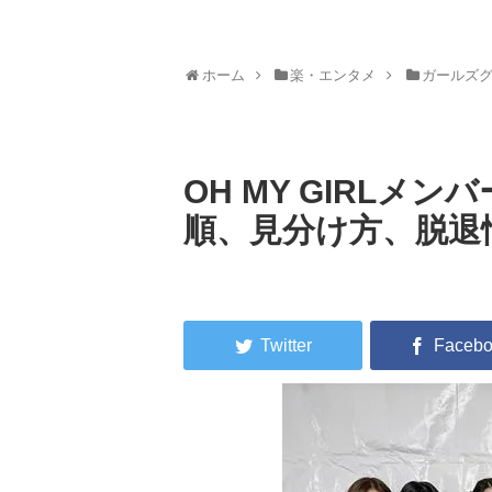
ホーム
楽・エンタメ
ガールズ
OH MY GIRLメ
順、見分け方、脱退