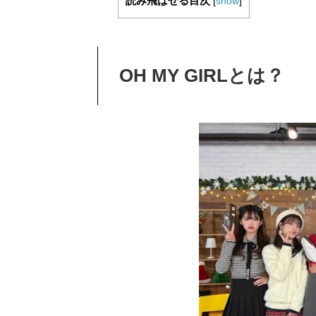
読み飛ばせる目次
[
show
]
OH MY GIRLとは？