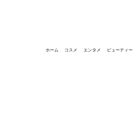
ホーム
コスメ
エンタメ
ビューティー