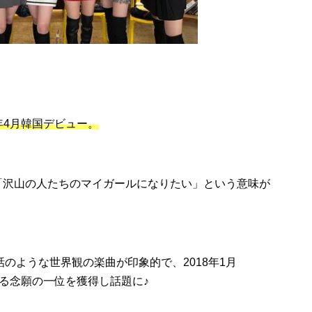
15年4月韓国デビュー。
は、「沢山の人たちのマイガールになりたい」という意味が
のような世界観の楽曲が印象的で、2018年1月
初となる念願の一位を獲得し話題に♪