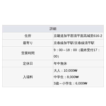
詳細
住所
京畿道加平郡清平面高城里616-2
最寄り
京春線加平駅/京春線清平駅
9：00～18：00（最終受付17：
営業時間
00）
定休日
年中無休
大人：10,000₩
入場料
中学生：8,000₩
3歳～小学生：6,000₩