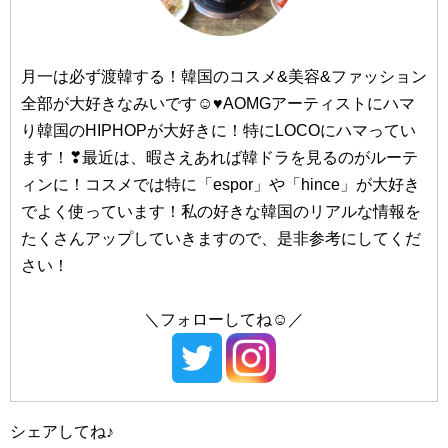
#23yearsold/（トゥエンティスリーイヤーズオールド）
#TONY MOLY/（トニーモリー）
月一は必ず渡韓する！韓国のコスメ&美容&ファッション
#Dr.Jart+/（ドクタージャルト）
全部が大好きなみいです☺♥AOMGアーティストにハマ
#釜山（プサン）
り韓国のHIPHOPが大好きに！特にLOCOにハマってい
ます！❣最近は、暇さえあれば韓ドラを見るのがルーテ
#西面（ソミョン）
#NACIFIC/（ナシフィック）
ィンに！コスメでは特に「espor」や「hince」が大好き
#NATURE REPUBLIC/（ネイチャーリパブリック）
#南浦洞（ナンポドン）
でよく使っています！私の好きな韓国のリアルな情報を
#NEOGEN/（ネオゼン）
たくさんアップしていきますので、是非参考にしてくだ
#海雲台（ヘウンデ）
さい！
#Huxley/（ハクスリー）
＼フォローしてね☺／
#大邱（テグ）
#BANILA CO/（バニラコ）
#Peach C/（ピーチシー）
#東城路（トンソンロ）
#hince/（ヒンス）
シェアしてね♪
#晋州（チンジュ）
#VDL/（ブイディーエル）