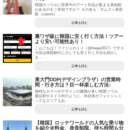
韓国のソウルに世界中のアート作品が集まる美術館
があるのをご存知ですか？ その名も「サムスン美術
館（Leeum）...
記事を読む
裏ワザ級に韓国に安く行く方法！ツアー
より安い可能性あり！
こんにちは！ファジェのミイ（@hwaje2017）です☺
今回は韓国旅行に少しでも安く行く方法を紹介し
ま...
記事を読む
東大門DDP(デザインプラザ）の営業時
間・行き方は？目一杯楽しむ方法♪
独特なカラーやデザインの建物が多い韓国ソウル。
童話村やスイス村のように、街自体がフォトジェニ
ックなエリアもあ...
記事を読む
【韓国】ロッテワールドの人気な乗り物
を紹介＠料金、身長制限、待ち時間も分