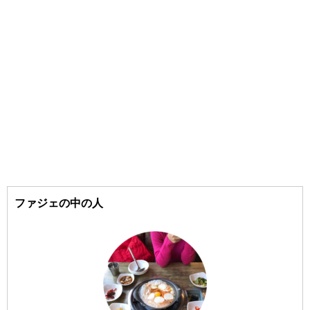
#CLIO/（クリオ）
#狎鴎亭（アックジョン）
#goodal/（グーダル）
#COSRX/（コスアールエックス）
#聖水洞（ソンスドン）
#江南（カンナム）
#SOME BY MI/（サムバイミー）
#梨泰院（イテウォン）
#the SAEM/（ザセム）
#16brand/（シックスティーンブランド）
#汝矣島（ヨイド）
#Shionle/（ションリ）
#弘大（ホンデ）
#3CE/（スリーシーイー）
ファジェの中の人
#Sulwhasoo/（ソルファス）
#梨大（イデ）
#延南洞（ヨンナムドン）
#CNP/（チャアンドパク）
#dasique/（デイジーク）
#仁川（インチョン）
#too cool for school/（トゥークールフォースクール）