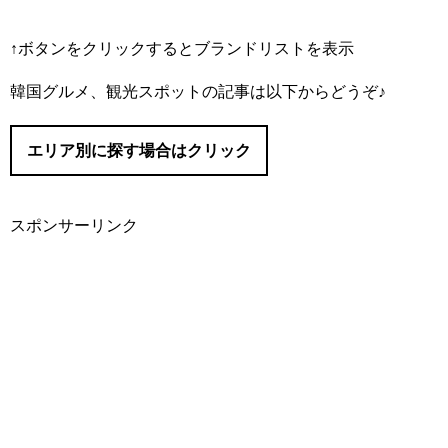
↑ボタンをクリックするとブランドリストを表示
#IOPE/（アイオペ）
韓国グルメ、観光スポットの記事は以下からどうぞ♪
#I’M MEME/（アイムミミ）
#Abib/（アビブ）
エリア別に探す場合はクリック
#AMUSE/（アミューズ）
#It’s skin/（イッツスキン）
#innisfree/（イニスフリー）
スポンサーリンク
#eSpoir/（エスポア）
#ソウル
#ETUDE/（エチュード）
#明洞（ミョンドン）
#APIEU/（オピュ）
#O HUI/（オフィ）
#仁寺洞（インサドン）
#三清洞（サムチョンドン）
#KLAVUU/（クラビュー）
#東大門（トンデムン）