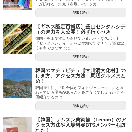
ーが訪れる「卸売り市場」のメッカ...
記事を読む
【ギネス認定百貨店】釜山センタムシテ
ィの魅力を大公開！必ず行くべき！
韓国・釜山で注目を浴びているホットなスポット
「センタムシティー」をご存知ですか！？ 以前は全
く有名ではなかった...
記事を読む
韓国のマチュピチュ【甘川洞文化村】の
行き方、アクセス方法！周辺グルメまと
め！
韓国釜山に、「町全体がフォトジェニック！」と賑
わっている場所があることをご存じでしょうか？ 今
回紹介するのは、...
記事を読む
【韓国】サムスン美術館（Leeum）のア
クセス方法や入場料＠BTSメンバーも訪
れた！