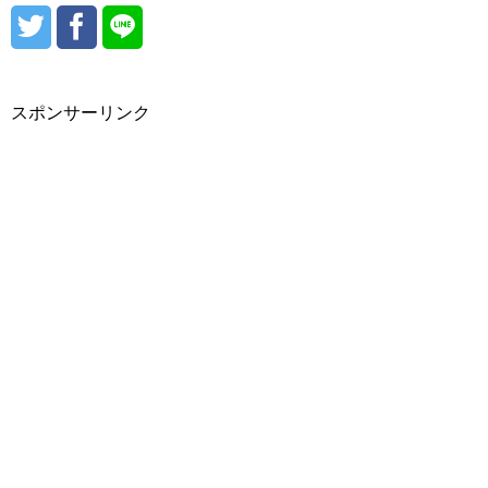
#heimish/（ヘイミッシュ）
#hBEIGE CHUU/（ベージュチュー）
#光州（クァンジュ）
#hera（ヘラ）
#peripera/（ぺリペラ）
スポンサーリンク
#Holika Holika/（ホリカホリカ）
#済州（チェジュ）
#西帰浦（ソギポ）
#魔女工場/（マニョファクトリー）
#Mamonde/（マモンド）
#MERZY/（マーシー・マジ）
#MISSHA/（ミシャ）
#moonshot/（ムーンショット）
#大田（テジョン）
#MEDIHEAL/（メディヒール）
#全州（チョンジュ）
#meloMELI/（メロメリ）