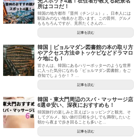
光スポット4選！在住者が教える絶景名
所はココだ！
韓国の地方都市『晋州（チンジュ）』。日本人には
馴染みのない地名かと思います。この晋州、グルメ
ももちろんですが、見所たくさんの...
記事を読む
韓国｜ピョルマダン図書館の本の取り方
やアクセス方法＠トッケビなどドラマロ
ケ地にも！
皆さんは、韓国にあるハリーポッターのような世界
に入った気分になれる「ピョルマダン図書館」をご
存知でしょうか！？ ...
記事を読む
韓国・東大門周辺のスパ・マッサージ店
6選＠安い、深夜におすすめも！
韓国旅行の楽しみと言えばショッピングと観光、そ
してグルメ。短い旅行日程を少しでも満喫したいと
朝から夜まで歩き回ることも多いと...
記事を読む