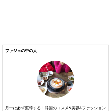
#江南（カンナム）
#SOME BY MI/（サムバイミー）
#梨泰院（イテウォン）
#the SAEM/（ザセム）
#16brand/（シックスティーンブランド）
#汝矣島（ヨイド）
#Shionle/（ションリ）
#弘大（ホンデ）
#3CE/（スリーシーイー）
ファジェの中の人
#Sulwhasoo/（ソルファス）
#梨大（イデ）
#延南洞（ヨンナムドン）
#CNP/（チャアンドパク）
#dasique/（デイジーク）
#仁川（インチョン）
#too cool for school/（トゥークールフォースクール）
#23yearsold/（トゥエンティスリーイヤーズオールド）
#TONY MOLY/（トニーモリー）
月一は必ず渡韓する！韓国のコスメ&美容&ファッション
#Dr.Jart+/（ドクタージャルト）