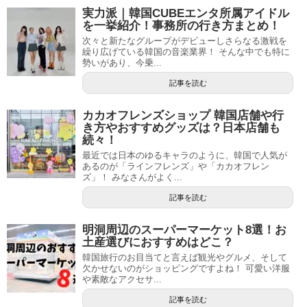
実力派｜韓国CUBEエンタ所属アイドル
を一挙紹介！事務所の行き方まとめ！
次々と新たなグループがデビューしさらなる激戦を
繰り広げている韓国の音楽業界！ そんな中でも特に
勢いがあり、今乗...
記事を読む
カカオフレンズショップ 韓国店舗や行
き方やおすすめグッズは？日本店舗も
続々！
最近では日本のゆるキャラのように、韓国で人気が
あるのが「ラインフレンズ」や「カカオフレン
ズ」！ みなさんがよく...
記事を読む
明洞周辺のスーパーマーケット8選！お
土産選びにおすすめはどこ？
韓国旅行のお目当てと言えば観光やグルメ、そして
欠かせないのがショッピングですよね！ 可愛い洋服
や素敵なアクセサ...
記事を読む