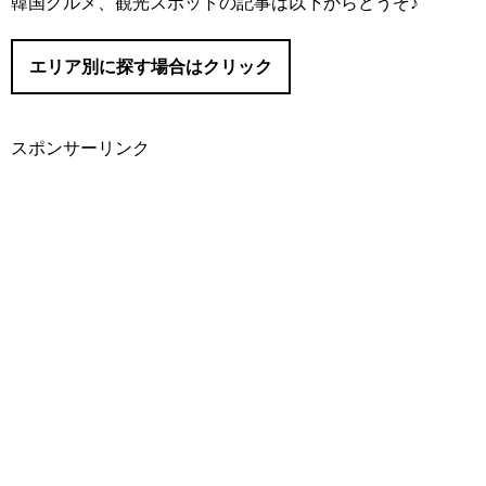
韓国グルメ、観光スポットの記事は以下からどうぞ♪
#I’M MEME/（アイムミミ）
#Abib/（アビブ）
エリア別に探す場合はクリック
#AMUSE/（アミューズ）
#It’s skin/（イッツスキン）
#innisfree/（イニスフリー）
スポンサーリンク
#eSpoir/（エスポア）
#ソウル
#ETUDE/（エチュード）
#明洞（ミョンドン）
#APIEU/（オピュ）
#O HUI/（オフィ）
#仁寺洞（インサドン）
#三清洞（サムチョンドン）
#KLAVUU/（クラビュー）
#東大門（トンデムン）
#CLIO/（クリオ）
#狎鴎亭（アックジョン）
#goodal/（グーダル）
#COSRX/（コスアールエックス）
#聖水洞（ソンスドン）