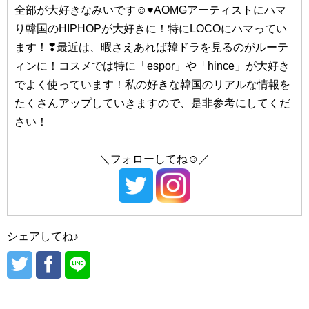
全部が大好きなみいです☺♥AOMGアーティストにハマ
#釜山（プサン）
り韓国のHIPHOPが大好きに！特にLOCOにハマってい
ます！❣最近は、暇さえあれば韓ドラを見るのがルーテ
#西面（ソミョン）
#NACIFIC/（ナシフィック）
ィンに！コスメでは特に「espor」や「hince」が大好き
#NATURE REPUBLIC/（ネイチャーリパブリック）
#南浦洞（ナンポドン）
でよく使っています！私の好きな韓国のリアルな情報を
#NEOGEN/（ネオゼン）
たくさんアップしていきますので、是非参考にしてくだ
#海雲台（ヘウンデ）
さい！
#Huxley/（ハクスリー）
＼フォローしてね☺／
#大邱（テグ）
#BANILA CO/（バニラコ）
#Peach C/（ピーチシー）
#東城路（トンソンロ）
#hince/（ヒンス）
シェアしてね♪
#晋州（チンジュ）
#VDL/（ブイディーエル）
#heimish/（ヘイミッシュ）
#hBEIGE CHUU/（ベージュチュー）
#光州（クァンジュ）
#hera（ヘラ）