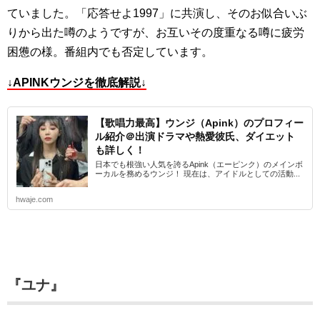
ていました。「応答せよ1997」に共演し、そのお似合いぶ
りから出た噂のようですが、お互いその度重なる噂に疲労
困憊の様。番組内でも否定しています。
↓APINKウンジを徹底解説↓
【歌唱力最高】ウンジ（Apink）のプロフィー
ル紹介＠出演ドラマや熱愛彼氏、ダイエット
も詳しく！
日本でも根強い人気を誇るApink（エーピンク）のメインボ
ーカルを務めるウンジ！ 現在は、アイドルとしての活動...
hwaje.com
『ユナ』