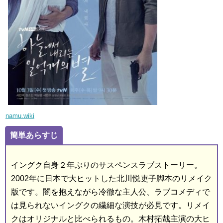
namu.wiki
簡単あらすじ
イングク自身２年ぶりのサスペンスラブストーリー。
2002年に日本で大ヒットした北川悦吏子脚本のリメイク
版です。闇を抱えながら冷徹な主人公、ラブコメディで
は見られないイングクの繊細な演技が必見です。リメイ
クはオリジナルと比べられるもの。木村拓哉主演の大ヒ