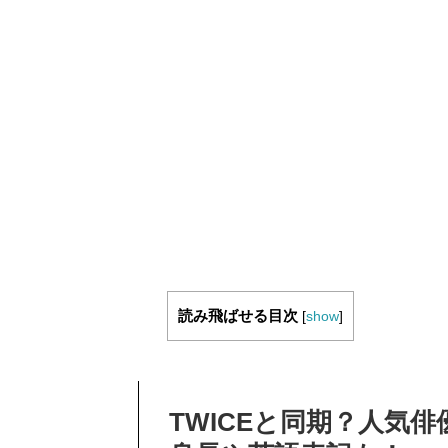
読み飛ばせる目次
[
show
]
TWICEと同期？人気