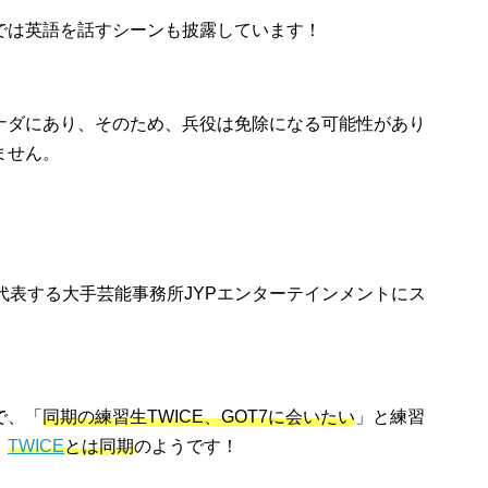
では英語を話すシーンも披露しています！
ナダにあり、そのため、兵役は免除になる可能性があり
ません。
代表する大手芸能事務所JYPエンターテインメントにス
で、「
同期の練習生TWICE、GOT7に会いたい
」と練習
、
TWICE
とは同期
のようです！