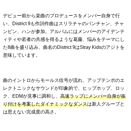
デビュー前から楽曲のプロデュースをメンバー自身で行
い、District 9も作詞作曲はスリラチャのバンチャン、チャ
ンビン、ハンが参加。アルバムにはメンバーのアイデンテ
ィティや若者の共感を得るような葛藤、悩みをテーマにし
た8曲を盛り込み、曲名のDistrict 9はStray Kidsのアジトを
意味しています。
曲のイントロからモールス信号が流れ、アップテンポのエ
レクトニックなサウンドが印象的で、ヒップホップ、ロッ
ク、EDMが見事に調和し、
高速ラップにメンバー自身が振
り付けを考案したダイナミックなダンス
は新人グループと
は思えない完成度の高さ。