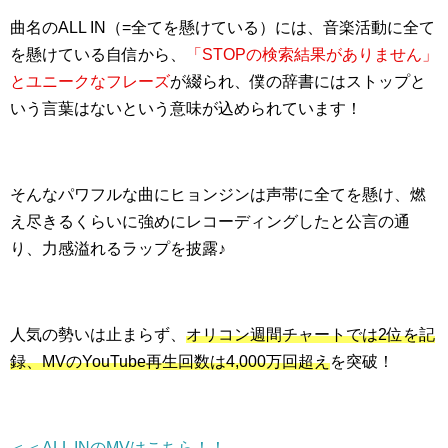
曲名のALL IN（=全てを懸けている）には、音楽活動に全て
を懸けている自信から、
「STOPの検索結果がありません」
とユニークなフレーズ
が綴られ、僕の辞書にはストップと
いう言葉はないという意味が込められています！
そんなパワフルな曲にヒョンジンは声帯に全てを懸け、燃
え尽きるくらいに強めにレコーディングしたと公言の通
り、力感溢れるラップを披露♪
人気の勢いは止まらず、
オリコン週間チャートでは2位を記
録、MVのYouTube再生回数は4,000万回超え
を突破！
＜＜ALL INのMVはこちら！！