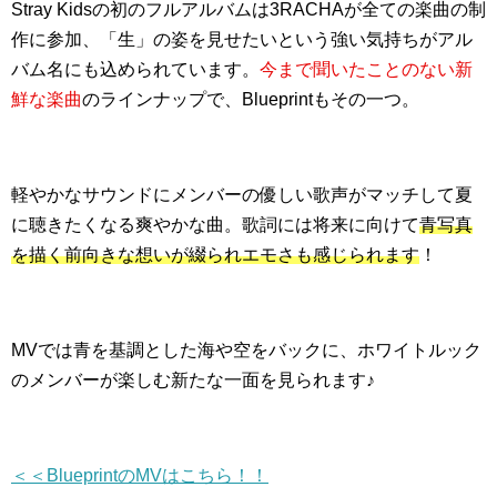
Stray Kidsの初のフルアルバムは3RACHAが全ての楽曲の制
作に参加、「生」の姿を見せたいという強い気持ちがアル
バム名にも込められています。
今まで聞いたことのない新
鮮な楽曲
のラインナップで、Blueprintもその一つ。
軽やかなサウンドにメンバーの優しい歌声がマッチして夏
に聴きたくなる爽やかな曲。歌詞には将来に向けて
青写真
を描く前向きな想いが綴られエモさも感じられます
！
MVでは青を基調とした海や空をバックに、ホワイトルック
のメンバーが楽しむ新たな一面を見られます♪
＜＜BlueprintのMVはこちら！！