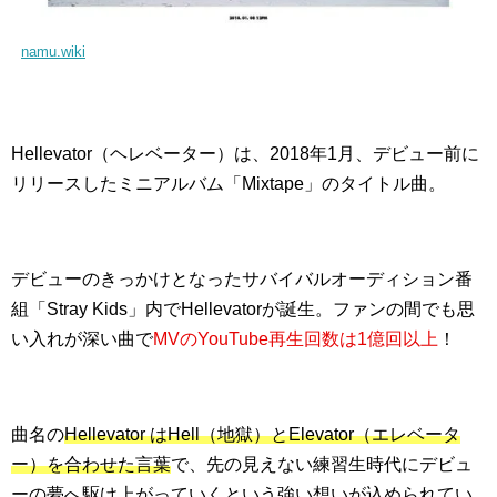
namu.wiki
Hellevator（ヘレベーター）は、2018年1月、デビュー前に
リリースしたミニアルバム「Mixtape」のタイトル曲。
デビューのきっかけとなったサバイバルオーディション番
組「Stray Kids」内でHellevatorが誕生。ファンの間でも思
い入れが深い曲で
MVのYouTube再生回数は1億回以上
！
曲名の
Hellevator はHell（地獄）とElevator（エレベータ
ー）を合わせた言葉
で、先の見えない練習生時代にデビュ
ーの夢へ駆け上がっていくという強い想いが込められてい