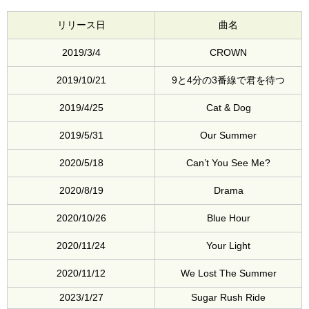
リリース日
曲名
2019/3/4
CROWN
2019/10/21
9と4分の3番線で君を待つ
2019/4/25
Cat & Dog
2019/5/31
Our Summer
2020/5/18
Can’t You See Me?
2020/8/19
Drama
2020/10/26
Blue Hour
2020/11/24
Your Light
2020/11/12
We Lost The Summer
2023/1/27
Sugar Rush Ride