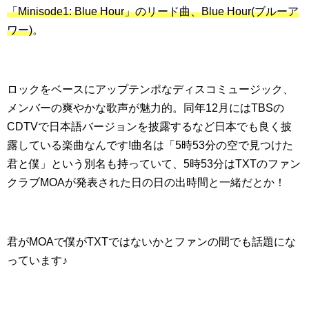
「Minisode1: Blue Hour」のリード曲、Blue Hour(ブルーア
ワー)
。
ロックをベースにアップテンポなディスコミュージック、
メンバーの爽やかな歌声が魅力的。同年12月にはTBSの
CDTVで日本語バージョンを披露するなど日本でも良く披
露している楽曲なんです!曲名は「5時53分の空で見つけた
君と僕」という別名も持っていて、5時53分はTXTのファン
クラブMOAが発表された日の日の出時間と一緒だとか！
君がMOAで僕がTXTではないかとファンの間でも話題にな
っています♪