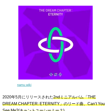
namu.wiki
2020年5月にリリースされた
2ndミニアルバム「THE
DREAM CHAPTER: ETERNITY」のリード曲、Can’t You
See Me?(キャントユーシーミー？)
。