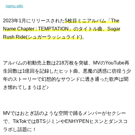
namu.wiki
2023年1月にリリースされた
5枚目ミニアルバム「The
Name Chapter : TEMPTATION」のタイトル曲、Sugar
Rush Ride(シュガーラッシュライド)
。
アルバムの初動売上数は218万枚を突破、MVのYouTube再
生回数は1億回を記録したヒット曲。悪魔の誘惑に彷徨う少
年のストーリーで幻想的なサウンドに透き通った歌声は聞
き惚れてしまうほど♪
MVではおとぎ話のような空間で踊るメンバーがセクシー
で、TikTokではBTSジミンやENHYPENヒスンとダンスコ
ラボし話題に！