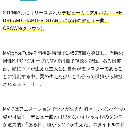
2019年3月にリリースされた
デビューミニアルバム「THE
DREAM CHAPTER: STAR」に収録のデビュー曲、
CROWN(クラウン)
。
MVはYouTube公開後24時間で1,450万回を突破し、当時の
男性K-POPグループのMVでは最多視聴を記録。ある日突
然、頭にツノが生えた主人公は自分がモンスターであるこ
とに混乱する中、翼の生えた少年と出会って孤独から解放
されるストーリー。
MVではアニメーションでツノが生えた初々しいメンバーの
姿が可愛く、デビュー曲とは思えないキレッキレのダンス
が魅力的♪「ある日、頭からツノが生えた」のタイトルで日