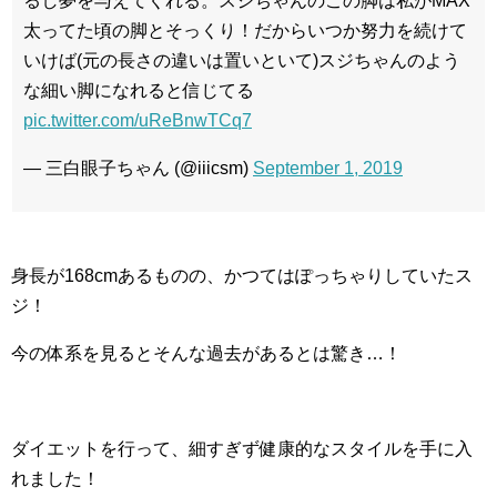
るし夢を与えてくれる。スジちゃんのこの脚は私がMAX
太ってた頃の脚とそっくり！だからいつか努力を続けて
いけば(元の長さの違いは置いといて)スジちゃんのよう
な細い脚になれると信じてる
pic.twitter.com/uReBnwTCq7
— 三白眼子ちゃん (@iiicsm)
September 1, 2019
身長が168cmあるものの、かつてはぽっちゃりしていたス
ジ！
今の体系を見るとそんな過去があるとは驚き…！
ダイエットを行って、細すぎず健康的なスタイルを手に入
れました！