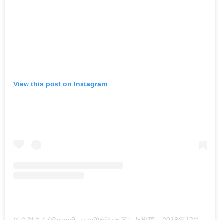
View this post on Instagram
이승협さん(@sssn9_zzzn9)がシェアした投稿
–
2018年12月月7日午前5時42分PST