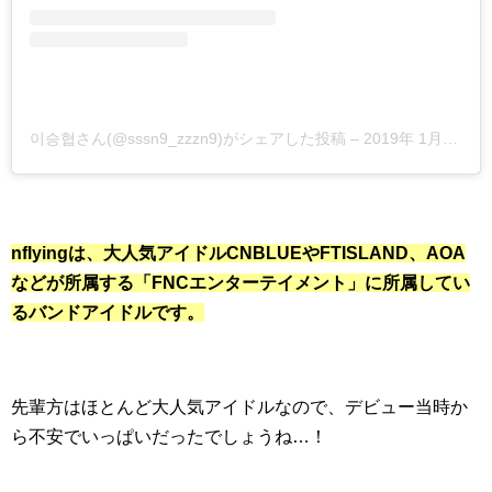
이승협さん(@sssn9_zzzn9)がシェアした投稿
–
2019年 1月月25日午後4時42分PST
nflyingは、大人気アイドルCNBLUEやFTISLAND、AOA
などが所属する「FNCエンターテイメント」に所属してい
るバンドアイドルです。
先輩方はほとんど大人気アイドルなので、デビュー当時か
ら不安でいっぱいだったでしょうね…！