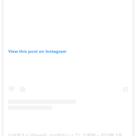
View this post on Instagram
이승협さん(@sssn9_zzzn9)がシェアした投稿
–
2019年 3月月13日午前7時22分PDT