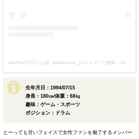
JaeHyun🇰🇷さん(@_.kimjaehyun._)がシェアした投稿
–
2019年 1月月18日午前2時02分PST
生年月日：1994/07/15
身長：180㎝/体重：68㎏
趣味：ゲーム・スポーツ
ポジション：ドラム
とーっても甘いフェイスで女性ファンを魅了するメンバー