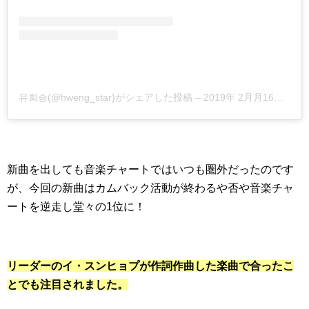
유회승(@hweng_star)がシェアした投稿
–
2019年 2月月16日午前7時12分PST
新曲を出しても音楽チャートではいつも圏外だったのです
が、今回の新曲はカムバック活動が終わるや否や音楽チャ
ートを逆走し堂々の1位に！
リーダーのイ・スンヒョプが作詞作曲した楽曲で合ったこ
とでも注目されました。