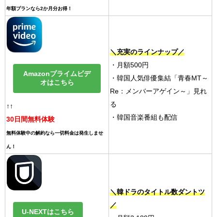
年額プランなら2か月分お得！
＼充実のラインナップ／
・月額500円
Amazonプライムビデ
・韓国人気俳優集結「青春MT～
オはこちら
Re：メンバーアゲイン～」見れ
る
↑↑
・韓国音楽番組も配信
30日間無料体験
無料体験中の解約なら一切料金は発生しませ
ん！
＼韓ドラのタイトル数ダントツ
／
U-NEXTはこちら