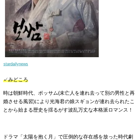
stardailynews
✓みどころ
時は朝鮮時代、ポッサム(未亡人を連れ去って別の男性と再
婚させる風習)により光海君の娘スギョンが連れ去られたこ
とから始まる歴史を揺るがす波乱万丈な本格派ロマンス！
ドラマ「太陽を抱く月」で圧倒的な存在感を放った時代劇