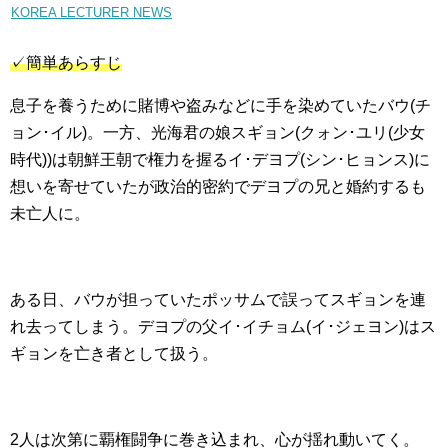
KOREA LECTURER NEWS
✓簡単あらすじ
息子を養うために賭博や盗みなどに手を染めていたバウ(チ
ョン･イル)。一方、光海君の娘スギョン(クォン･ユリ(少女
時代))は朝鮮王朝で権力を握るイ･デヨプ(シン･ヒョンス)に
想いを寄せていたが政治的密約でデヨプの兄と婚約するも
未亡人に。
ある日、バウが担っていたポッサムで誤ってスギョンを連
れ去ってしまう。デヨプの父イ･イチョム(イ･ジェヨン)はス
ギョンを亡き者として扱う。
2人は次第に覇権闘争に巻き込まれ、心が揺れ動いてく。