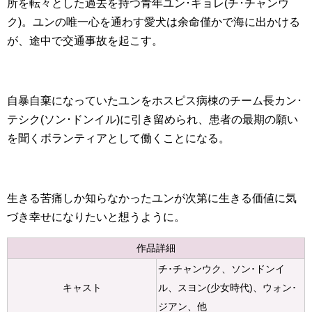
所を転々とした過去を持つ青年ユン･ギョレ(チ･チャンウ
ク)。ユンの唯一心を通わす愛犬は余命僅かで海に出かける
が、途中で交通事故を起こす。
自暴自棄になっていたユンをホスピス病棟のチーム長カン･
テシク(ソン･ドンイル)に引き留められ、患者の最期の願い
を聞くボランティアとして働くことになる。
生きる苦痛しか知らなかったユンが次第に生きる価値に気
づき幸せになりたいと想うように。
作品詳細
チ･チャンウク、ソン･ドンイ
キャスト
ル、スヨン(少女時代)、ウォン･
ジアン、他