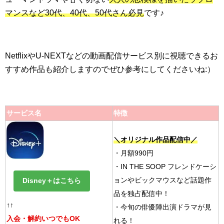
マンスなど30代、40代、50代さん必見
です♪
NetflixやU-NEXTなどの動画配信サービス別に視聴できるお
すすめ作品も紹介しますのでぜひ参考にしてくださいね:）
サービス名
特徴
＼オリジナル作品配信中／
・月額990円
・IN THE SOOP フレンドケーシ
Disney＋はこちら
ョンやビックマウスなど話題作
品を独占配信中！
↑↑
・今旬の俳優陣出演ドラマが見
入会・解約いつでもOK
れる！